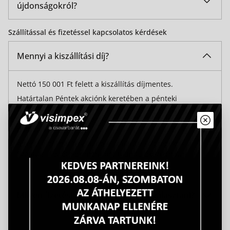
újdonságokról?
Kérjük, iratkozzon fel hírlevelünkre, továbbá kövessen
Szállítással és fizetéssel kapcsolatos kérdések
bennünket a közösségi oldalainkon (linkek)!
Mennyi a kiszállítási díj?
Nettó 150 001 Ft felett a kiszállítás díjmentes.
Határtalan Péntek akciónk keretében a pénteki
kiszállítással feladott webáruházon beérkezett
rendelések kiszállítása már nettó 75 000 Ft felett
díjmentes.
A fenti értékhatárok alatti kiszállítási költségekről a
Szállítási Feltételek menüpontban tájékozódhat.
Milyen fizetési módok közül tudok választani?
Új regisztrációt követően az első három vásárlás minden
esetben utánvét vagy pedig előreutalás lehet. Ezt