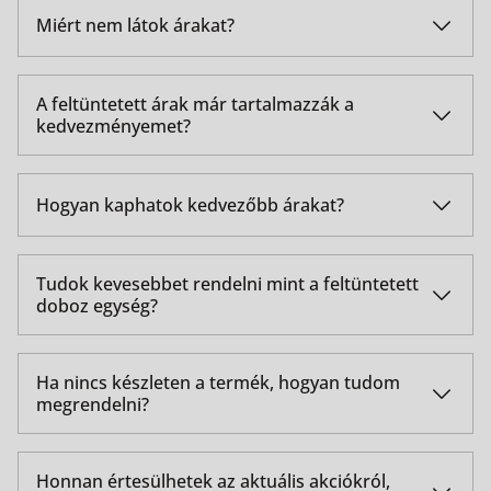
Miért nem látok árakat?
Árakat csak a korábban regisztrált partnereink láthatnak.
A feltüntetett árak már tartalmazzák a
kedvezményemet?
Igen, a webáruházban bejelentkezés után minden
partnerünk a saját árait látja.
Hogyan kaphatok kedvezőbb árakat?
Ilyen igény esetén kérjük vegye fel a kapcsolatot
területileg illetékes kollégánkkal. Bővebb információt a
Tudok kevesebbet rendelni mint a feltüntetett
Kapcsolat menüpont alatt talál.
doboz egység?
Kizárólag doboz egységeket / egész kötegeket
értékesítünk. Kisebb mennyiség rendelésére nincs
Ha nincs készleten a termék, hogyan tudom
lehetőség.
megrendelni?
Kérjük írjon nekünk üzenetet az info@visimpex.hu címre,
a pontos paraméterek (termék megnevezése, kért
Honnan értesülhetek az aktuális akciókról,
mennyiség) megadásával.