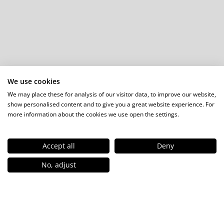
Klíma és hőszivattyú tartószerkezet
Revíziós nyílások
Vágás-, fúrás- és csiszolástechnika
Hegesztés, vegyi anyagok
Kéziszerszámok, gépek
Munkavédelem
Ajándékshop
We use cookies
Kínáló állványok
We may place these for analysis of our visitor data, to improve our website,
show personalised content and to give you a great website experience. For
more information about the cookies we use open the settings.
Accept all
Deny
HU
No, adjust
Elérhetőségeink