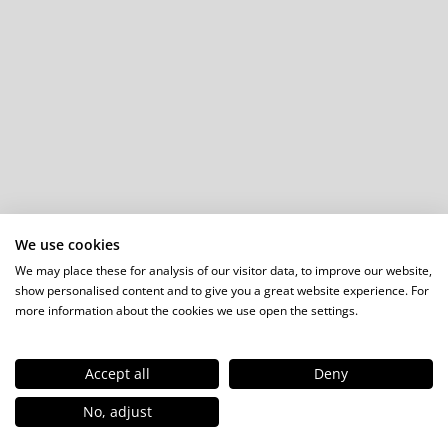
Fém rögzítőelemek
Kapcsok, szegek, szegecsek
Solar-Napelemes rögzítések
Klíma és hőszivattyú tartószerkezet
Revíziós nyílások
Vágás-, fúrás- és csiszolástechnika
Hegesztés, vegyi anyagok
Kéziszerszámok, gépek
Munkavédelem
Ajándékshop
We use cookies
Kínáló állványok
We may place these for analysis of our visitor data, to improve our website,
show personalised content and to give you a great website experience. For
more information about the cookies we use open the settings.
Accept all
Deny
HU
No, adjust