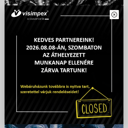
Kiárusítás - Lemezcsavarok